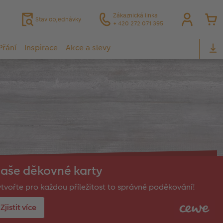
Zákaznická linka
Stav objednávky
+ 420 272 071 395
Přání
Inspirace
Akce a slevy
aše děkovné karty
tvořte pro každou příležitost to správné poděkování!
Zjistit více