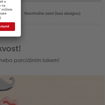
Navrhněte sami (bez designu)
kvost!
 nebo parciálním lakem!