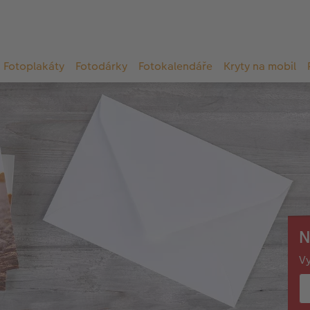
Fotoplakáty
Fotodárky
Fotokalendáře
Kryty na mobil
N
Vy