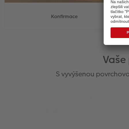
Konfirmace
Vaše 
S vyvýšenou povrchovou