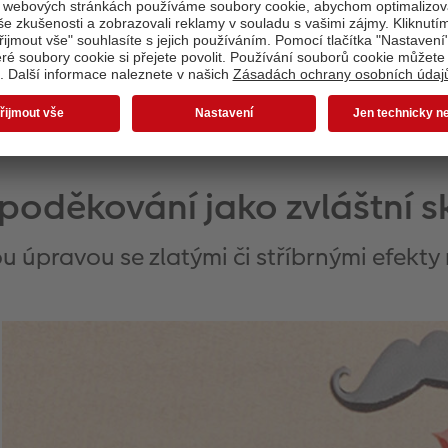
Zápis do školy
poděkování jako zvláštní s
 úpravou se zlatými či stříbrnými efekty