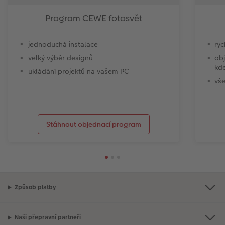
Program CEWE fotosvět
jednoduchá instalace
ryc
velký výběr designů
obj
kde
ukládání projektů na vašem PC
vše
Stáhnout objednací program
Způsob platby
Naši přepravní partneři