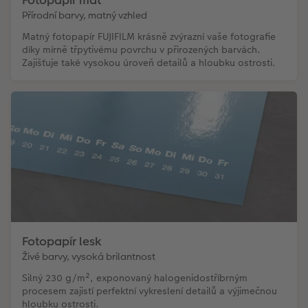
Fotopapír mat
Přírodní barvy, matný vzhled
Matný fotopapír FUJIFILM krásně zvýrazní vaše fotografie
díky mírně třpytivému povrchu v přirozených barvách.
Zajišťuje také vysokou úroveň detailů a hloubku ostrosti.
Fotopapír lesk
Živé barvy, vysoká brilantnost
Silný 230 g/m², exponovaný halogenidostříbrným
procesem zajistí perfektní vykreslení detailů a výjimečnou
hloubku ostrosti.