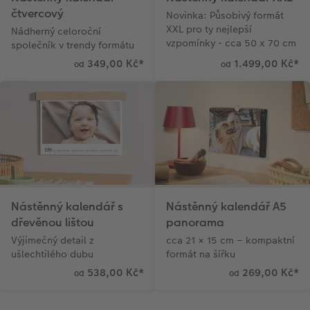
čtvercový
Novinka: Působivý formát
XXL pro ty nejlepší
Nádherný celoroční
vzpomínky - cca 50 x 70 cm
společník v trendy formátu
349,00 Kč
*
1.499,00 Kč
*
od
od
Nástěnný kalendář s
Nástěnný kalendář A5
dřevěnou lištou
panorama
Výjimečný detail z
cca 21 × 15 cm – kompaktní
ušlechtilého dubu
formát na šířku
538,00 Kč
*
269,00 Kč
*
od
od