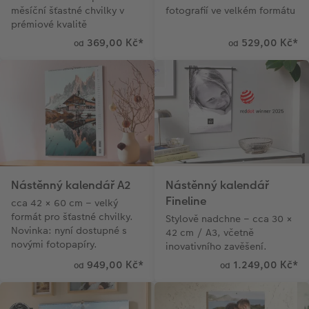
měsíční šťastné chvilky v
fotografií ve velkém formátu
prémiové kvalitě
369,00 Kč
*
529,00 Kč
*
od
od
Nástěnný kalendář A2
Nástěnný kalendář
Fineline
cca 42 × 60 cm – velký
formát pro šťastné chvilky.
Stylově nadchne – cca 30 ×
Novinka: nyní dostupné s
42 cm / A3, včetně
novými fotopapíry.
inovativního zavěšení.
949,00 Kč
*
1.249,00 Kč
*
od
od