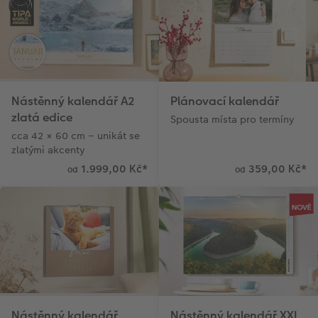
Nástěnný kalendář A2
Plánovací kalendář
zlatá edice
Spousta místa pro termíny
cca 42 × 60 cm – unikát se
zlatými akcenty
1.999,00 Kč
*
359,00 Kč
*
od
od
Nástěnný kalendář
Nástěnný kalendář XXL