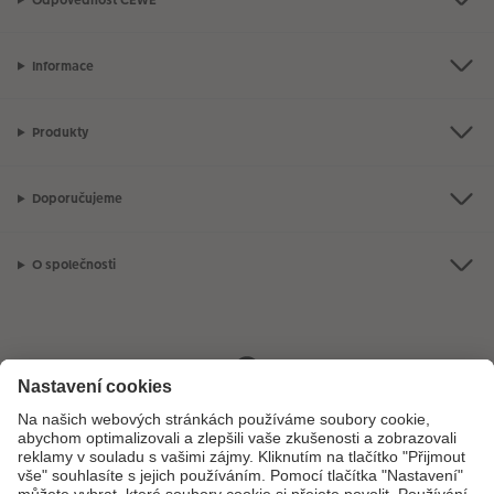
Informace
Produkty
Doporučujeme
O společnosti
Máte-li jakékoli dotazy týkající se fotoproduktů nebo objednávek,
neváhejte nás kontaktovat:
+ 420 272 071 395
[Po - Pá: 8:30 - 17:00 h]