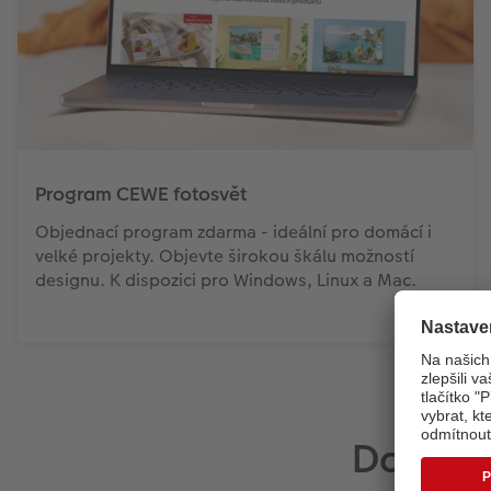
Program CEWE fotosvět
Objednací program zdarma - ideální pro domácí i
velké projekty. Objevte širokou škálu možností
designu. K dispozici pro Windows, Linux a Mac.
Další 