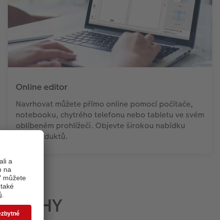
Online editor
Navrhovat můžete přímo online pomocí počítače,
notebooku, chytrého telefonu nebo tabletu ve svém
oblíbeném prohlížeči. Objevte širokou nabídku
fotoproduktů.
TOKNIHY