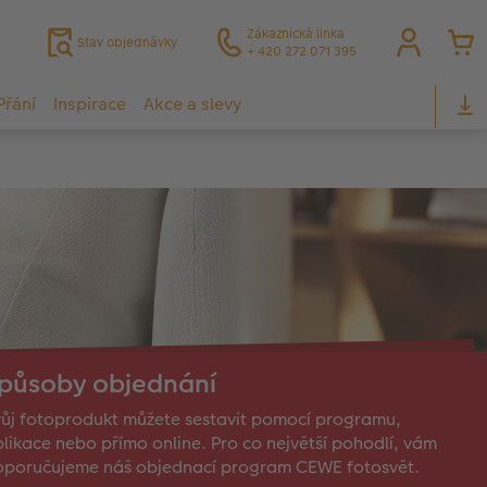
Zákaznická linka
Stav objednávky
+ 420 272 071 395
Přání
Inspirace
Akce a slevy
působy objednání
ůj fotoprodukt můžete sestavit pomocí programu,
likace nebo přímo online. Pro co největší pohodlí, vám
oporučujeme náš objednací program CEWE fotosvět.