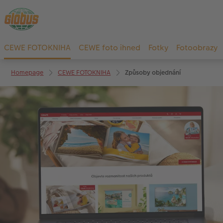
CEWE FOTOKNIHA
CEWE foto ihned
Fotky
Fotoobrazy
Homepage
CEWE FOTOKNIHA
Způsoby objednání