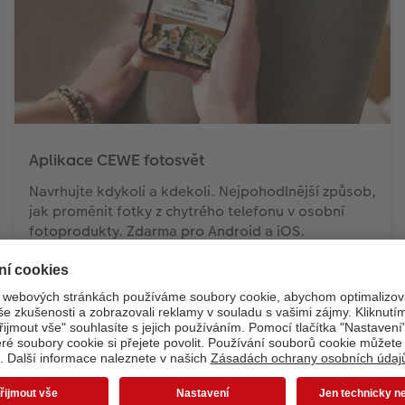
Aplikace CEWE fotosvět
Navrhujte kdykoli a kdekoli. Nejpohodlnější způsob,
jak proměnit fotky z chytrého telefonu v osobní
fotoprodukty. Zdarma pro Android a iOS.
způsob objednání CEWE FO