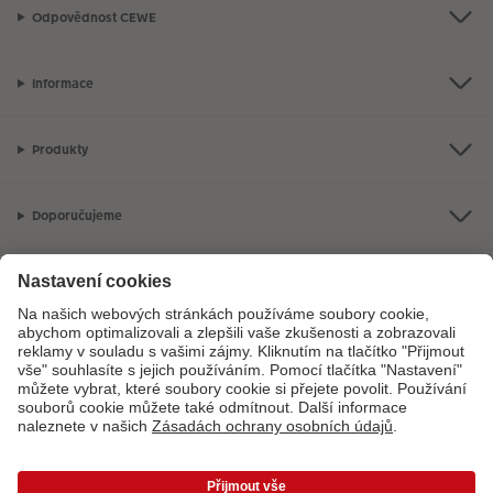
Odpovědnost CEWE
Informace
Produkty
Doporučujeme
O společnosti
Máte-li jakékoli dotazy týkající se fotoproduktů nebo objednávek,
neváhejte nás kontaktovat:
+ 420 272 071 395
[Po - Pá: 8:30 - 17:00 h]