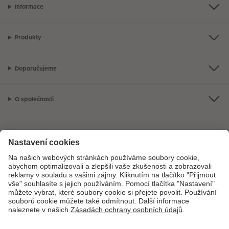
Informace
Produkty
Doporučujeme
O společnosti
Máte-li jakékoli dotazy týkající se fotoproduktů nebo objednávek,
neváhejte nás kontaktovat:
+ 420 272 071 395
[Po - Pá: 8:30 - 17:00 h]