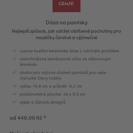
l
Panoramatické stránky
Filmový pás
CEWE foto ihned
Akrylové sklo
Fotokoláž k výročí
Hry
Novinky
Cardholder
Pohlednice s přímým odesláním
Inspirace pro váš domov
Ukázky fotoknih
CEWE přání na počkání
Little Prints
Hliníková deska
Plakát s vyříznutou fotografií
Domácí mazlíčci
CEWE myPhotos
Karty
DIY
Dóza na pamlsky
Povrchová úprava
Fotosety ihned
Fotobox
Foto na dřevě
Škola a kancelář
Novinky
Pohlednice
Fototipy
Nejlepší způsob, jak udržet oblíbené pochutiny pro
mazlíčky čerstvé a výjimečné
Garance spokojenosti
Vícedílné fotografie ihned
Art Prints
Gallery Print
Art Prints
Dětská přání
Designové fotoobrazy
vysoce kvalitní keramická dóza s odolným potiskem
vzduchotěsné bambusové víčko se silikonovým
CEWE myPhotos
Velké formáty ihned
Rámy
Svatební cedule
Dárková krabička
Další události
Kronika roku
těsněním
ideální pro stylové uložení pamlsků pro vaše
Art Collection
Koláž ihned
Samolepky z fotky
Vícedílné obrazy
CEWE FOTOKNIHA dětská
CEWE myPhotos
Fotografické soutěže
čtyřnohé členy rodiny
výška: 14,8 cm a průměr: 9,2 cm
Novinky
CEWE myPhotos
Fotokoláž
CEWE myPhotos
potisknutelná plocha: 26 x 9,5 cm
Novinky
CEWE myPhotos
Novinky
výběr z různých designů
Novinky
od 449,00 Kč
*