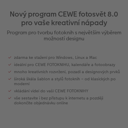
l
Panoramatické stránky
Filmový pás
CEWE foto ihned
Akrylové sklo
Fotokoláž k výročí
Hry
Novinky
Cardholder
Pohlednice s přímým odesláním
Inspirace pro váš domov
Nový program CEWE fotosvět 8.0
Ukázky fotoknih
CEWE přání na počkání
Little Prints
Hliníková deska
Plakát s vyříznutou fotografií
Domácí mazlíčci
CEWE myPhotos
Karty
DIY
pro vaše kreativní nápady
Povrchová úprava
Fotosety ihned
Fotobox
Foto na dřevě
Škola a kancelář
Novinky
Pohlednice
Fototipy
Program pro tvorbu fotoknih s největším výběrem
možností designu
Garance spokojenosti
Vícedílné fotografie ihned
Art Prints
Gallery Print
Art Prints
Dětská přání
Designové fotoobrazy
CEWE myPhotos
Velké formáty ihned
Rámy
Svatební cedule
Dárková krabička
Další události
Kronika roku
zdarma ke stažení pro Windows, Linux a Mac
ideální pro CEWE FOTOKNIHU, kalendáře a fotoobrazy
Art Collection
Koláž ihned
Samolepky z fotky
Vícedílné obrazy
CEWE FOTOKNIHA dětská
CEWE myPhotos
Fotografické soutěže
mnoho kreativních rozvržení, pozadí a designových prvků
široká škála šablon a stylů fotoknih – od klasických po
moderní
Novinky
CEWE myPhotos
Fotokoláž
CEWE myPhotos
vkládání videí do vaší CEWE FOTOKNIHY
Novinky
CEWE myPhotos
Novinky
vše sestavíte i bez přístupu k internetu a později
dokončíte objednávku online
Novinky