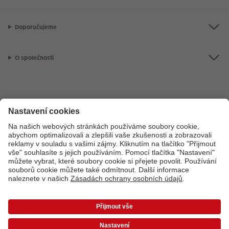
Doporučujeme
O společnosti
Máte-li jakékoli dotazy týkající se fotoproduktů nebo objednávek,
neváhejte nás kontaktovat:
+ 420 272 071 395
[Po - Pá: 8:30 - 17:00 h]
*Uvedené ceny jsou doporučené prodejní ceny. Ke každé zakázce účtujeme jedno
dopravné a balné dle platného ceníku. Ceny jsou včetně DPH.
Ceny a dodací lhůty
|
VOP
|
Ochrana osobních údajů